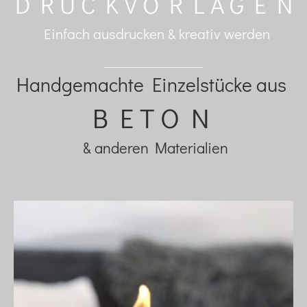
D R U C K V O R L A G E N
Einfach ausdrucken & kreativ werden
_________
Handgemachte Einzelstücke aus
B E T O N
& anderen Materialien