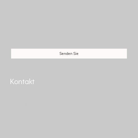
Ich bin damit einverstanden, dass diese Daten zum Zweck der
Kontaktaufnahme gespeichert und verarbeitet werden. Mir ist
bekannt, dass ich meine Einwilligung jederzeit widerrufen
kann.
*
* Kennzeichnet erforderliche Felder
Senden Sie
Kontakt
Telefon: +49 17642130022
E-mail: julia@houseofwood.de
Anschrift: Fitz-Lürmann-Straße 8a - 58638 Iserlohn