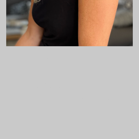
Es sind die Begegnungen mit Menschen,
die das Leben lebenswert machen!
Schön, dass ihr hier seid!
Ich bin Julia von
House of Wood
.
In meinem Shop dreht sich alles um liebevoll gestaltete digitale
Druckvorlagen – für eure Geburtstage, Hochzeiten etc. und DIY-Projekte.
Neben inspirierenden Ideen auf Instagram findet ihr hier im Shop viele
individuell entworfene Vorlagen zum Sofort-Download.
Zusätzlich biete ich hier im Shop auch immer wieder handgefertigte
Einzelstücke aus Beton & Holz an. Dekorative Unikate in limitierter
Auflage.
Alles von mir selbst
designt, gegossen und beschriftet.
Ich wünsche euch ganz viel Freude beim Stöbern, Inspirieren und kreativ
Werden.